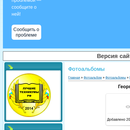
проблемой —
сообщите о
ней!
Сообщить о
проблеме
Версия са
Фотоальбомы
Главная
»
Фотоальбом
»
Фотоальбомы
»
Геор
В реал
Добавлено
20