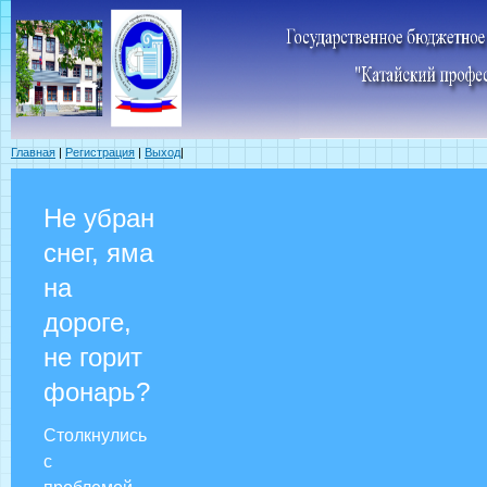
Главная
|
Регистрация
|
Выход
|
Не убран
снег, яма
на
дороге,
не горит
фонарь?
Столкнулись
с