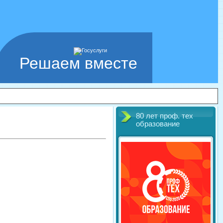
Решаем вместе
80 лет проф. тех
образование