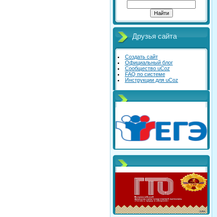
Друзья сайта
Создать сайт
Официальный блог
Сообщество uCoz
FAQ по системе
Инструкции для uCoz