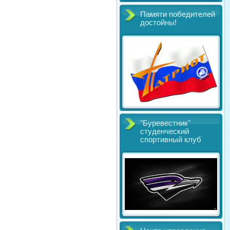
Памяти победителей
достойны!
"Буревестник"
студенческий
спортивный клуб