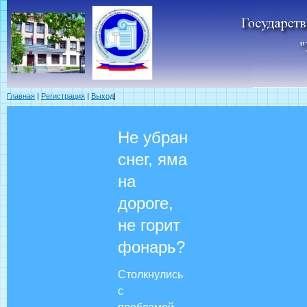
Главная
|
Регистрация
|
Выход
|
Не убран
снег, яма
на
дороге,
не горит
фонарь?
Столкнулись
с