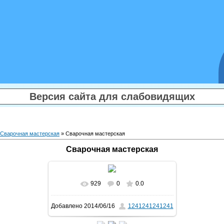
Версия сайта для слабовидящих
Сварочная мастерская
» Сварочная мастерская
Сварочная мастерская
929
0
0.0
В реальном размере
1400x1050
/
Добавлено
2014/06/16
1241241241241
214.2Kb