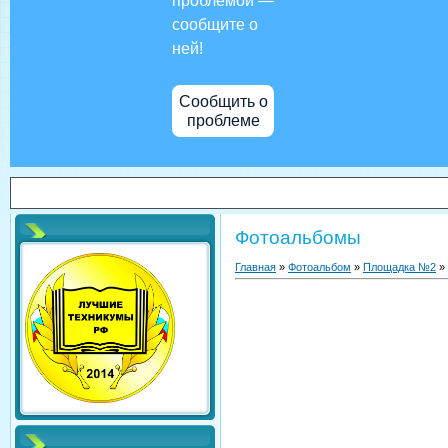
проблемой —
сообщите о
ней!
Сообщить о
проблеме
Фотоальбомы
Главная
»
Фотоальбом
»
Площадка №2
»