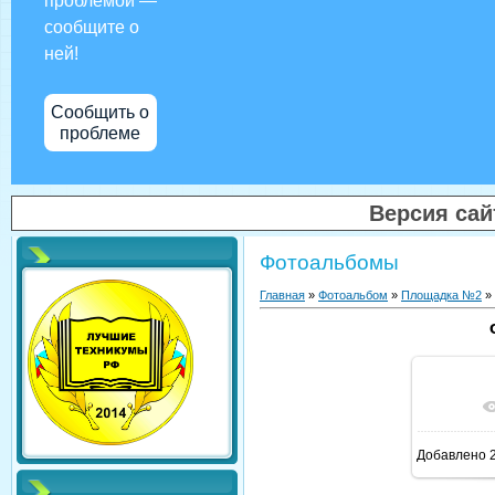
проблемой —
сообщите о
ней!
Сообщить о
проблеме
Версия са
Фотоальбомы
Главная
»
Фотоальбом
»
Площадка №2
»
В ре
Добавлено
2