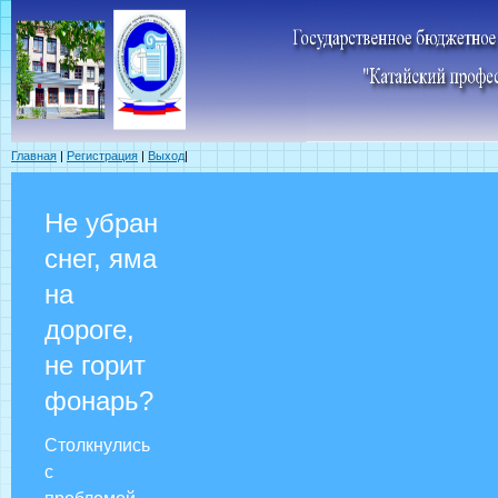
Главная
|
Регистрация
|
Выход
|
Не убран
снег, яма
на
дороге,
не горит
фонарь?
Столкнулись
с