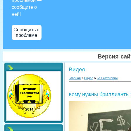
проблемой —
сообщите о
ней!
Сообщить о
проблеме
Версия са
Видео
Главная
»
Видео
»
Без категории
Кому нужны бриллианты