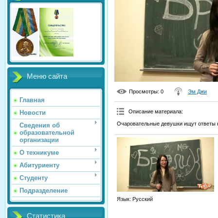
Меню сайта
Просмотры
: 0
Эм Джи
Главная
Описание материала
:
Новости
Очаровательные девушки ищут ответы 
Сведения об
образовательной
организации
О техникуме
Абитуриенту
Студенту
Подразделение
Язык
: Русский
Статистика