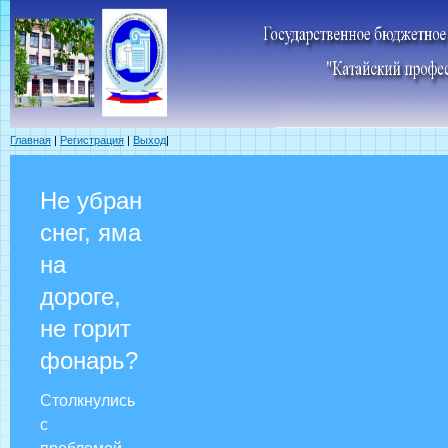
Главная
|
Регистрация
|
Выход
|
Не убран
снег, яма
на
дороге,
не горит
фонарь?
Столкнулись
с