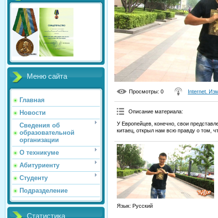
Меню сайта
Просмотры
: 0
Internet. И
Главная
Описание материала
:
Новости
У Европейцев, конечно, свои представ
Сведения об
китаец, открыл нам всю правду о том, ч
образовательной
организации
О техникуме
Абитуриенту
Студенту
Подразделение
Язык
: Русский
Статистика