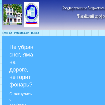
Главная
|
Регистрация
|
Выход
|
Не убран
снег, яма
на
дороге,
не горит
фонарь?
Столкнулись
с