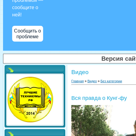
проблемой —
сообщите о
ней!
Сообщить о
проблеме
Версия са
Видео
Главная
»
Видео
»
Без категории
Вся правда о Кунг-фу