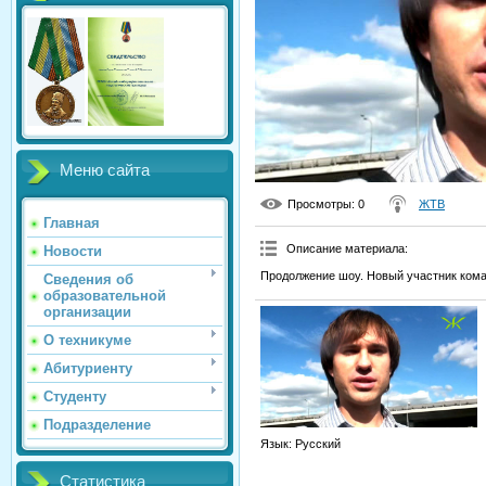
Меню сайта
Просмотры
: 0
ЖТВ
Главная
Описание материала
:
Новости
Продолжение шоу. Новый участник ком
Сведения об
образовательной
организации
О техникуме
Абитуриенту
Студенту
Подразделение
Язык
: Русский
Статистика