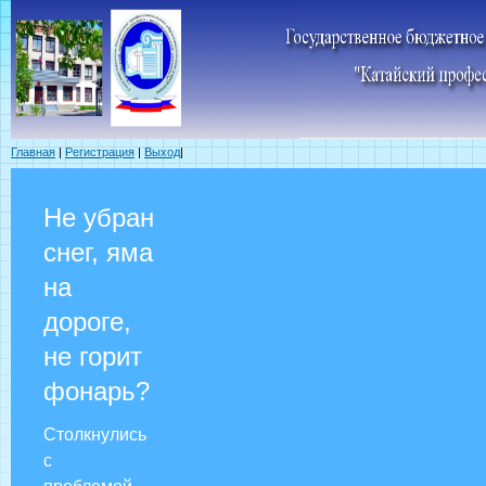
Главная
|
Регистрация
|
Выход
|
Не убран
снег, яма
на
дороге,
не горит
фонарь?
Столкнулись
с