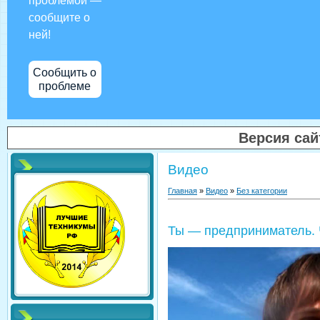
проблемой —
сообщите о
ней!
Сообщить о
проблеме
Версия са
Видео
Главная
»
Видео
»
Без категории
Ты — предприниматель. 