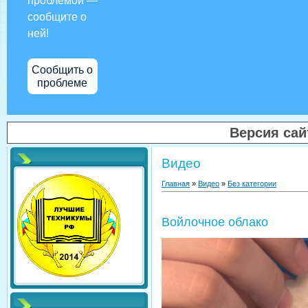
проблемой —
сообщите о
ней!
Сообщить о
проблеме
Версия са
Видео
Главная
»
Видео
»
Без категории
Войлочное облако