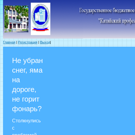
Главная
|
Регистрация
|
Выход
|
Не убран
снег, яма
на
дороге,
не горит
фонарь?
Столкнулись
с