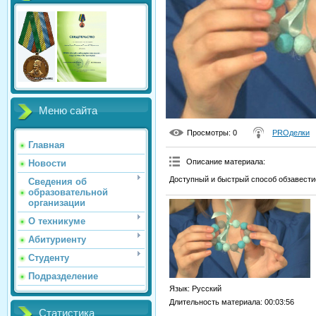
Меню сайта
Просмотры
: 0
PROделки
Главная
Описание материала
:
Новости
Доступный и быстрый способ обзавест
Сведения об
образовательной
организации
О техникуме
Абитуриенту
Студенту
Подразделение
Язык
: Русский
Длительность материала
: 00:03:56
Статистика