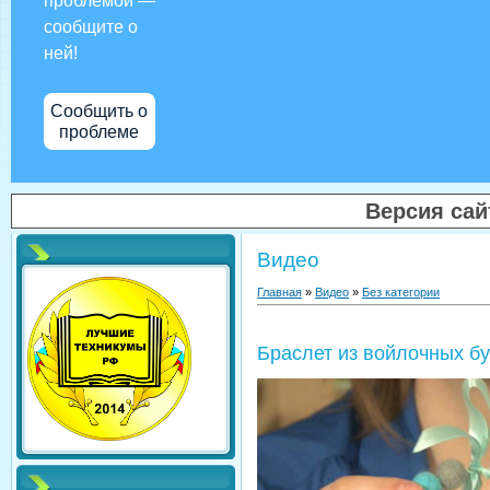
проблемой —
сообщите о
ней!
Сообщить о
проблеме
Версия са
Видео
Главная
»
Видео
»
Без категории
Браслет из войлочных бу