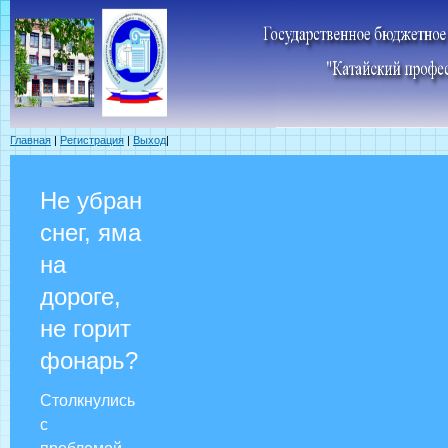
Главная
|
Регистрация
|
Выход
|
Не убран
снег, яма
на
дороге,
не горит
фонарь?
Столкнулись
с