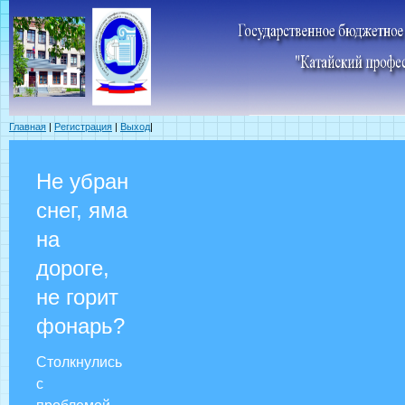
Главная
|
Регистрация
|
Выход
|
Не убран
снег, яма
на
дороге,
не горит
фонарь?
Столкнулись
с