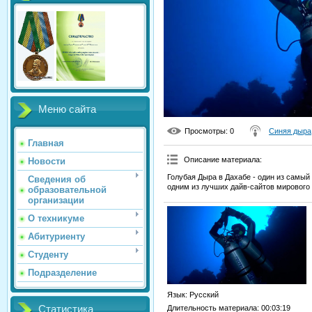
Меню сайта
Просмотры
: 0
Синяя дыра
Главная
Описание материала
:
Новости
Голубая Дыра в Дахабе - один из самый
Сведения об
одним из лучших дайв-сайтов мирового 
образовательной
организации
О техникуме
Абитуриенту
Студенту
Подразделение
Язык
: Русский
Статистика
Длительность материала
: 00:03:19