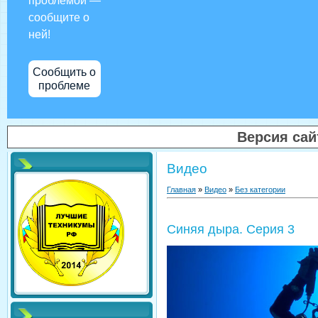
проблемой —
сообщите о
ней!
Сообщить о
проблеме
Версия са
Видео
Главная
»
Видео
»
Без категории
Синяя дыра. Серия 3