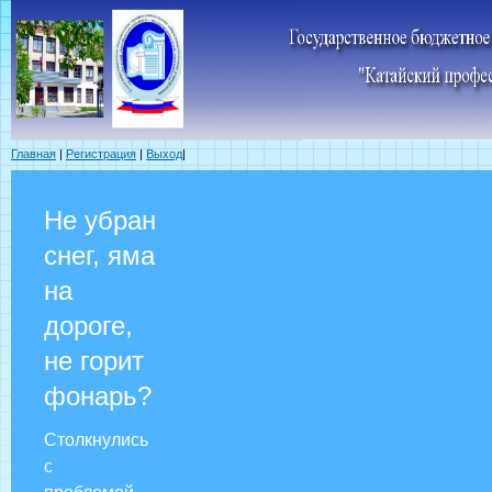
Главная
|
Регистрация
|
Выход
|
Не убран
снег, яма
на
дороге,
не горит
фонарь?
Столкнулись
с