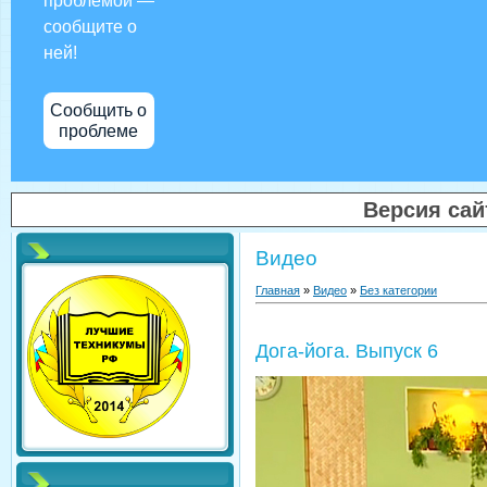
проблемой —
сообщите о
ней!
Сообщить о
проблеме
Версия са
Видео
Главная
»
Видео
»
Без категории
Дога-йога. Выпуск 6