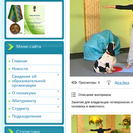
Меню сайта
Главная
Новости
Сведения об
образовательной
Просмотры
: 0
Дога-йога
организации
О техникуме
Описание материала
:
Абитуриенту
Занятия для владельцев четвероногих 
человека и животного.
Студенту
Подразделение
Статистика