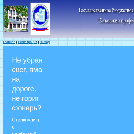
Главная
|
Регистрация
|
Выход
|
Не убран
снег, яма
на
дороге,
не горит
фонарь?
Столкнулись
с