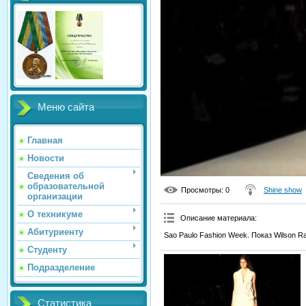
Меню сайта
Главная
Новости
Сведения об
образовательной
Просмотры
: 0
Shine show
организации
О техникуме
Описание материала
:
Абитуриенту
Sao Paulo Fashion Week. Показ Wilson Ran
Студенту
Подразделение
Статистика