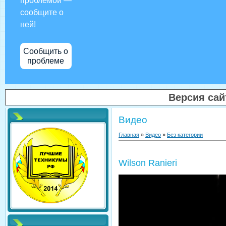
проблемой —
сообщите о
ней!
Сообщить о
проблеме
Версия са
Видео
Главная
»
Видео
»
Без категории
Wilson Ranieri