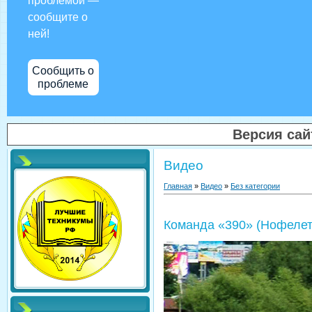
проблемой —
сообщите о
ней!
Сообщить о
проблеме
Версия са
Видео
Главная
»
Видео
»
Без категории
Команда «390» (Нофелет