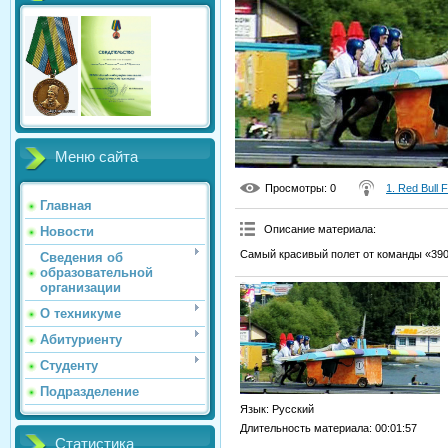
Меню сайта
Просмотры
: 0
1. Red Bull 
Главная
Описание материала
:
Новости
Самый красивый полет от команды «390
Сведения об
образовательной
организации
О техникуме
Абитуриенту
Студенту
Подразделение
Язык
: Русский
Длительность материала
: 00:01:57
Статистика