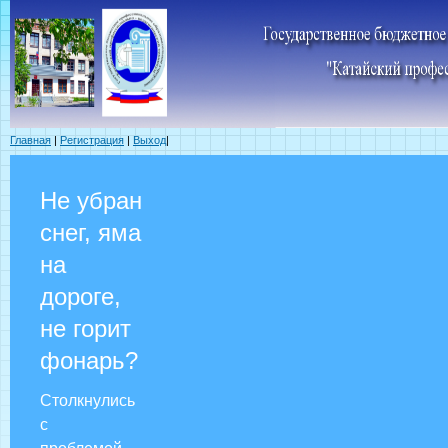
Главная
|
Регистрация
|
Выход
|
Не убран
снег, яма
на
дороге,
не горит
фонарь?
Столкнулись
с