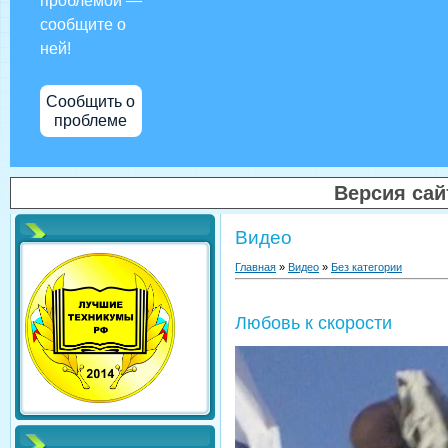
проблемой —
сообщите о
ней!
Сообщить о
проблеме
Версия са
Видео
Главная
»
Видео
»
Без категории
Любовь к скорости