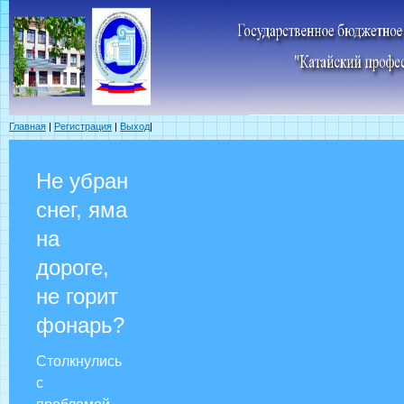
Главная
|
Регистрация
|
Выход
|
Не убран
снег, яма
на
дороге,
не горит
фонарь?
Столкнулись
с