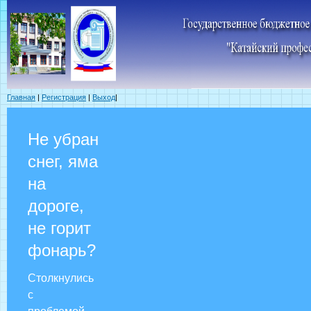
Главная
|
Регистрация
|
Выход
|
Не убран
снег, яма
на
дороге,
не горит
фонарь?
Столкнулись
с