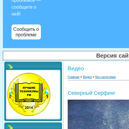
проблемой —
сообщите о
ней!
Сообщить о
проблеме
Версия са
Видео
Главная
»
Видео
»
Без категории
Северный Серфинг