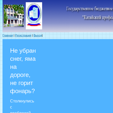
Главная
|
Регистрация
|
Выход
|
Не убран
снег, яма
на
дороге,
не горит
фонарь?
Столкнулись
с