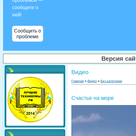
проблемой —
сообщите о
ней!
Сообщить о
проблеме
Версия са
Видео
Главная
»
Видео
»
Без категории
Счастье на море