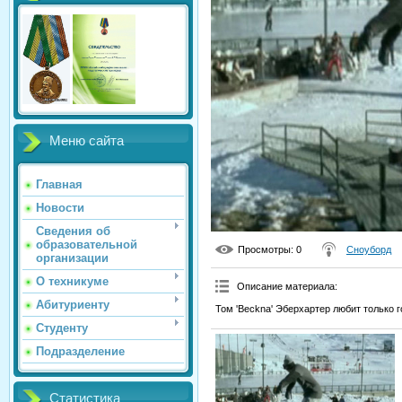
Меню сайта
Главная
Новости
Сведения об
образовательной
Просмотры
: 0
Сноуборд
организации
О техникуме
Описание материала
:
Абитуриенту
Том 'Beckna' Эберхартер любит только г
Студенту
Подразделение
Статистика