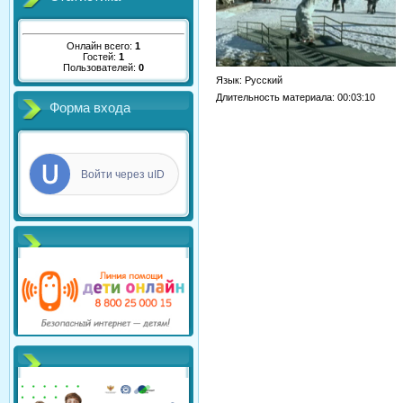
Онлайн всего:
1
Гостей:
1
Пользователей:
0
Язык
: Русский
Длительность материала
: 00:03:10
Форма входа
Войти через uID