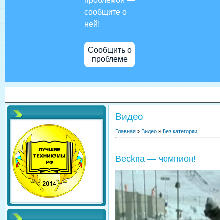
проблемой —
сообщите о
ней!
Сообщить о
проблеме
Видео
Главная
»
Видео
»
Без категории
Beckna — чемпион!