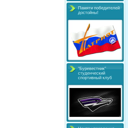
Памяти победителей
достойны!
"Буревестник"
студенческий
спортивный клуб