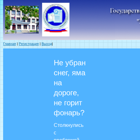
Главная
|
Регистрация
|
Выход
|
Не убран
снег, яма
на
дороге,
не горит
фонарь?
Столкнулись
с