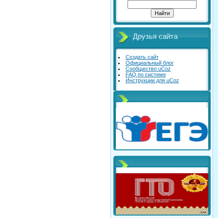
Друзья сайта
Создать сайт
Официальный блог
Сообщество uCoz
FAQ по системе
Инструкции для uCoz