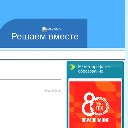
Решаем вместе
80 лет проф. тех
образование