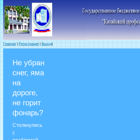
Главная
|
Регистрация
|
Выход
|
Не убран
снег, яма
на
дороге,
не горит
фонарь?
Столкнулись
с