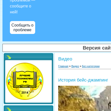
проблемой —
сообщите о
ней!
Сообщить о
проблеме
Версия са
Видео
Главная
»
Видео
»
Без категории
История бейс-джампинг