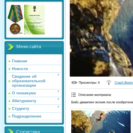
Меню сайта
Главная
Новости
Сведения об
образовательной
Просмотры
: 0
Crash Boom
организации
О техникуме
Описание материала
:
Абитуриенту
Бейс-джампинг возник после изобретен
Студенту
Подразделение
Статистика