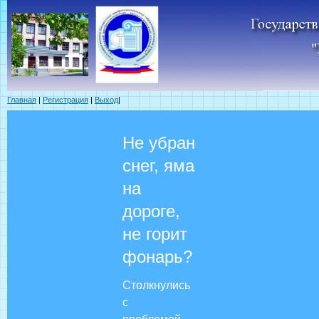
Главная
|
Регистрация
|
Выход
|
Не убран
снег, яма
на
дороге,
не горит
фонарь?
Столкнулись
с