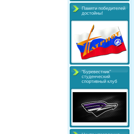
Памяти победителей
достойны!
"Буревестник"
студенческий
спортивный клуб