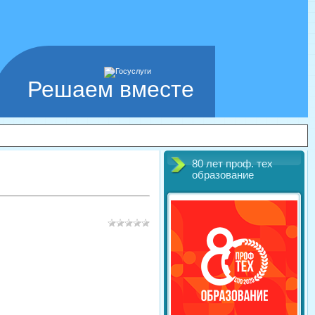
Решаем вместе
80 лет проф. тех
образование