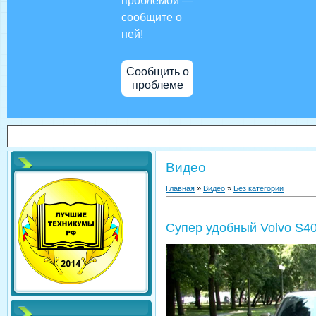
проблемой —
сообщите о
ней!
Сообщить о
проблеме
Видео
Главная
»
Видео
»
Без категории
Супер удобный Volvo S4