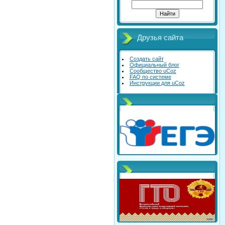
Друзья сайта
Создать сайт
Официальный блог
Сообщество uCoz
FAQ по системе
Инструкции для uCoz