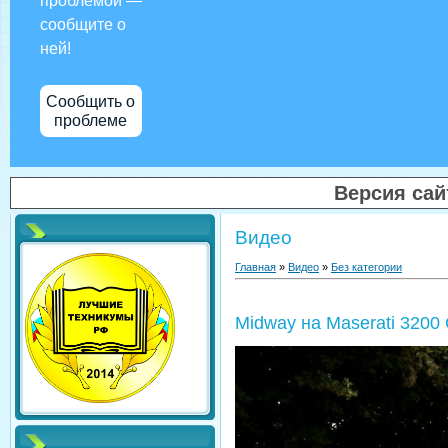
проблемой —
сообщите о
ней!
Сообщить о
проблеме
Версия са
Видео
Главная
»
Видео
»
Без категории
Midway на Maserati 3200