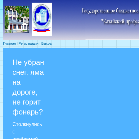
Главная
|
Регистрация
|
Выход
|
Не убран
снег, яма
на
дороге,
не горит
фонарь?
Столкнулись
с