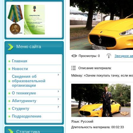
Меню сайта
Просмотры
: 0
Звездное а
Главная
Описание материала
:
Новости
Midway: «Зачем покупать тачку, если мо
Сведения об
образовательной
организации
О техникуме
Абитуриенту
Студенту
Подразделение
Язык
: Русский
Длительность материала
: 00:02:33
Статистика