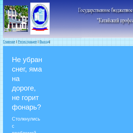
Главная
|
Регистрация
|
Выход
|
Не убран
снег, яма
на
дороге,
не горит
фонарь?
Столкнулись
с