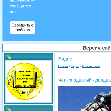
проблемой —
сообщите о
ней!
Сообщить о
проблеме
Версия са
Видео
Главная
»
Видео
»
Без категории
Четырнадцатый - двадца