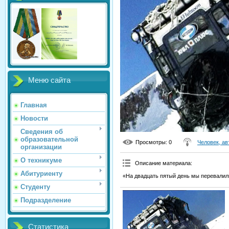
Меню сайта
Главная
Новости
Сведения об
образовательной
Просмотры
: 0
Человек, ав
организации
О техникуме
Описание материала
:
Абитуриенту
«На двадцать пятый день мы перевалил
Студенту
Подразделение
Статистика