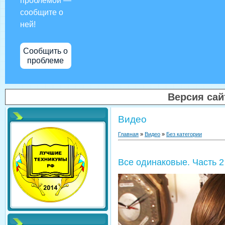
проблемой —
сообщите о
ней!
Сообщить о
проблеме
Версия са
Видео
Главная
»
Видео
»
Без категории
Все одинаковые. Часть 2