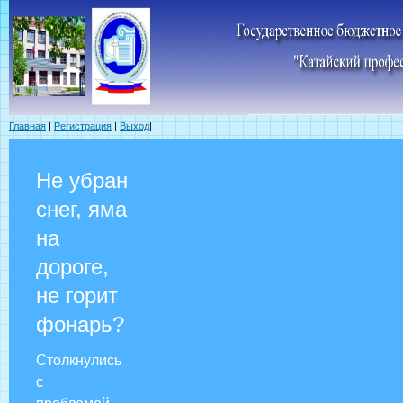
Главная
|
Регистрация
|
Выход
|
Не убран
снег, яма
на
дороге,
не горит
фонарь?
Столкнулись
с