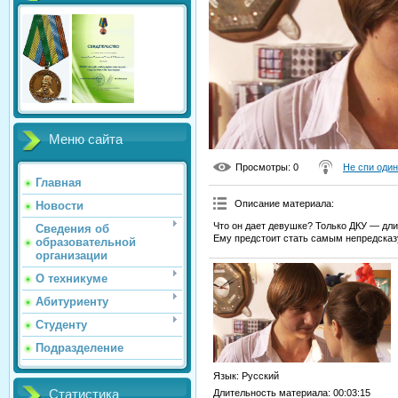
Меню сайта
Просмотры
: 0
Не спи один
Главная
Описание материала
:
Новости
Что он дает девушке? Только ДКУ — дли
Сведения об
Ему предстоит стать самым непредсказ
образовательной
организации
О техникуме
Абитуриенту
Студенту
Подразделение
Язык
: Русский
Статистика
Длительность материала
: 00:03:15