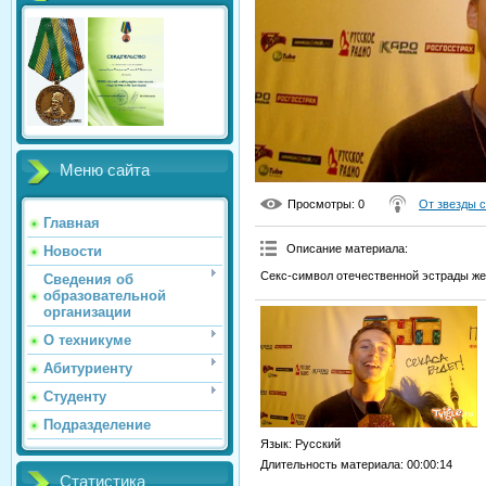
Меню сайта
Просмотры
: 0
От звезды 
Главная
Описание материала
:
Новости
Секс-символ отечественной эстрады же
Сведения об
образовательной
организации
О техникуме
Абитуриенту
Студенту
Подразделение
Язык
: Русский
Длительность материала
: 00:00:14
Статистика