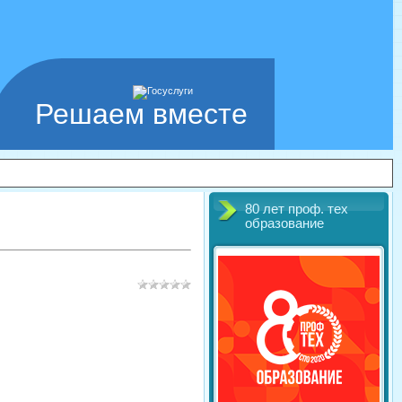
Решаем вместе
80 лет проф. тех
образование