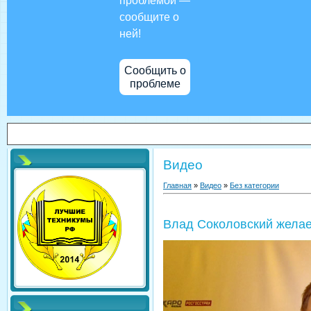
проблемой —
сообщите о
ней!
Сообщить о
проблеме
Видео
Главная
»
Видео
»
Без категории
Влад Соколовский желае