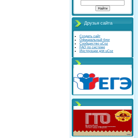
Друзья сайта
Создать сайт
Официальный блог
Сообщество uCoz
FAQ по системе
Инструкции для uCoz