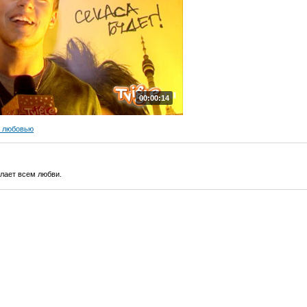
00:00:14
с любовью
лает всем любви.