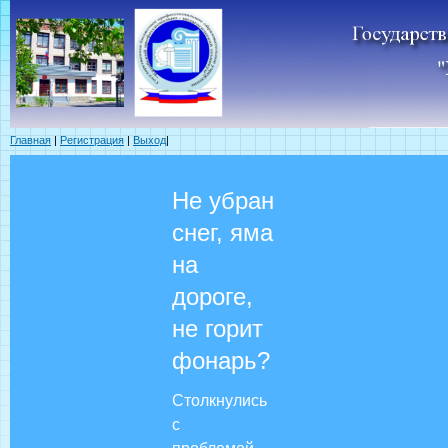
Главная
|
Регистрация
|
Выход
|
Не убран
снег, яма
на
дороге,
не горит
фонарь?
Столкнулись
с