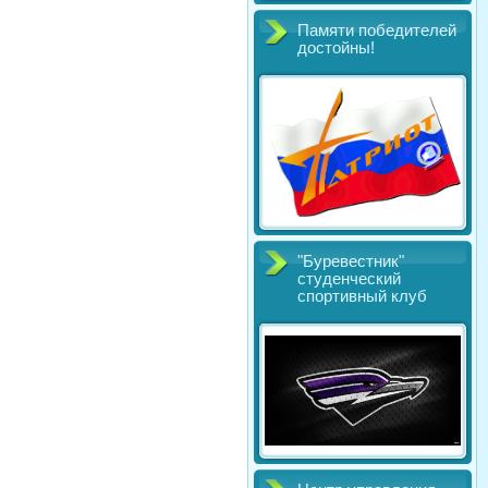
Памяти победителей
достойны!
"Буревестник"
студенческий
спортивный клуб