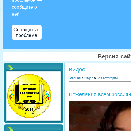
проблемой —
сообщите о
ней!
Сообщить о
проблеме
Версия са
Видео
Главная
»
Видео
»
Без категории
Пожелания всем россиян