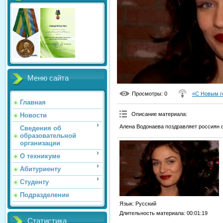
Меню сайта
Просмотры
: 0
«С Новым г
Главная
Описание материала
:
Новости
Алена Водонаева поздравляет россиян 
Сведения об
образовательной
организации
О техникуме
Абитуриенту
Студенту
Подразделение
Язык
: Русский
Длительность материала
: 00:01:19
Статистика