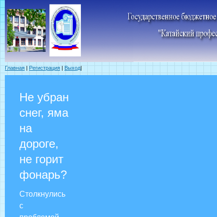
Главная
|
Регистрация
|
Выход
|
Не убран
снег, яма
на
дороге,
не горит
фонарь?
Столкнулись
с