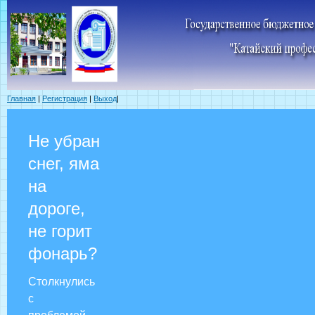
Главная
|
Регистрация
|
Выход
|
Не убран
снег, яма
на
дороге,
не горит
фонарь?
Столкнулись
с