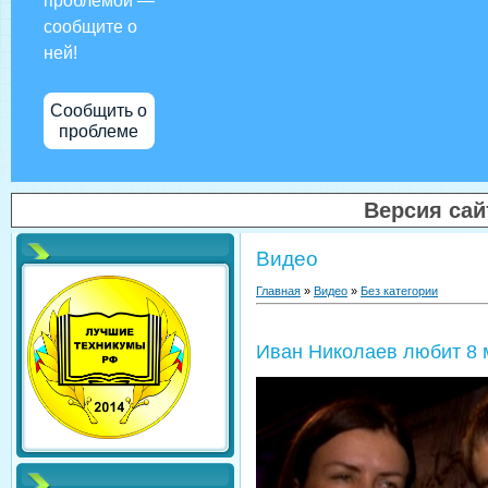
проблемой —
сообщите о
ней!
Сообщить о
проблеме
Версия са
Видео
Главная
»
Видео
»
Без категории
Иван Николаев любит 8 