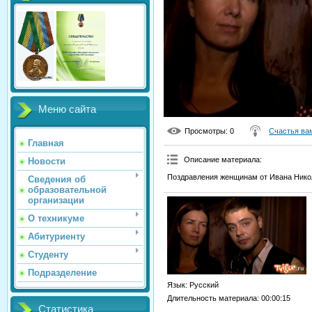
Меню сайта
Просмотры
: 0
Счастья ва
Главная
Описание материала
:
Новости
Поздравления женщинам от Ивана Нико
Сведения об
образовательной
организации
О техникуме
Абитуриенту
Студенту
Подразделение
Язык
: Русский
Длительность материала
: 00:00:15
Статистика