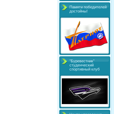
Памяти победителей
достойны!
"Буревестник"
студенческий
спортивный клуб