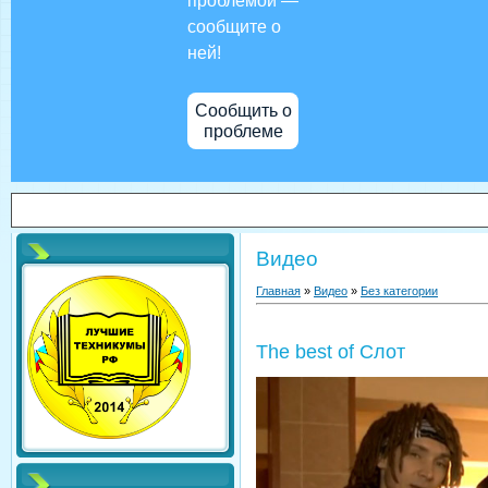
проблемой —
сообщите о
ней!
Сообщить о
проблеме
Видео
Главная
»
Видео
»
Без категории
The best of Слот