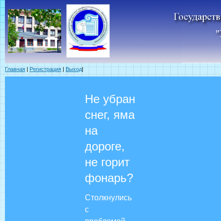
Главная
|
Регистрация
|
Выход
|
Не убран
снег, яма
на
дороге,
не горит
фонарь?
Столкнулись
с