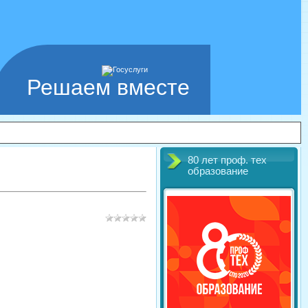
Решаем вместе
80 лет проф. тех
образование