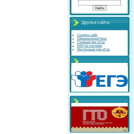
Друзья сайта
Создать сайт
Официальный блог
Сообщество uCoz
FAQ по системе
Инструкции для uCoz