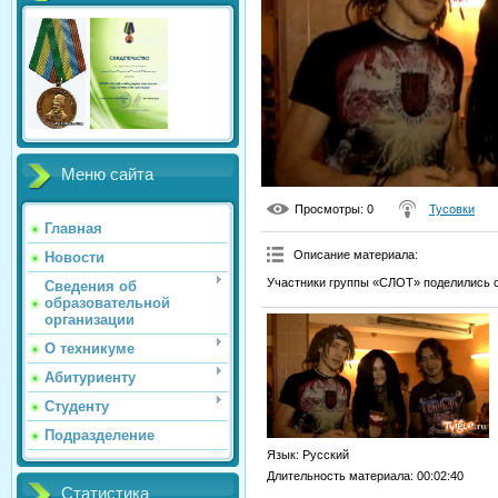
Меню сайта
Просмотры
: 0
Тусовки
Главная
Описание материала
:
Новости
Участники группы «СЛОТ» поделились 
Сведения об
образовательной
организации
О техникуме
Абитуриенту
Студенту
Подразделение
Язык
: Русский
Длительность материала
: 00:02:40
Статистика