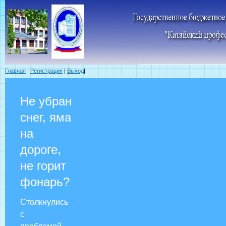
Главная
|
Регистрация
|
Выход
|
Не убран
снег, яма
на
дороге,
не горит
фонарь?
Столкнулись
с