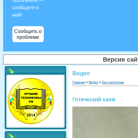
проблемой —
сообщите о
ней!
Сообщить о
проблеме
Версия са
Видео
Главная
»
Видео
»
Без категории
Готический хаям