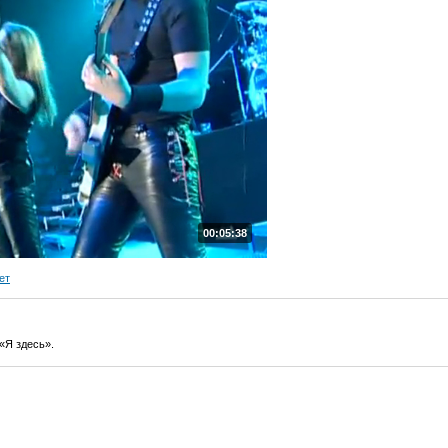
00:05:38
ет
«Я здесь».