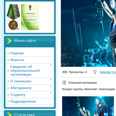
Меню сайта
Главная
Новости
Сведения об
образовательной
Просмотры
: 0
Кипелов V л
организации
О техникуме
Описание материала
:
Абитуриенту
Концерт группы «Кипелов». Композиция 
Студенту
Подразделение
Статистика