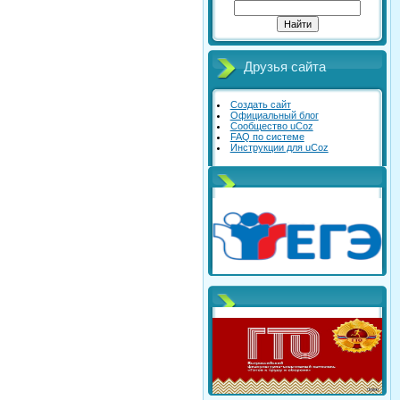
Друзья сайта
Создать сайт
Официальный блог
Сообщество uCoz
FAQ по системе
Инструкции для uCoz