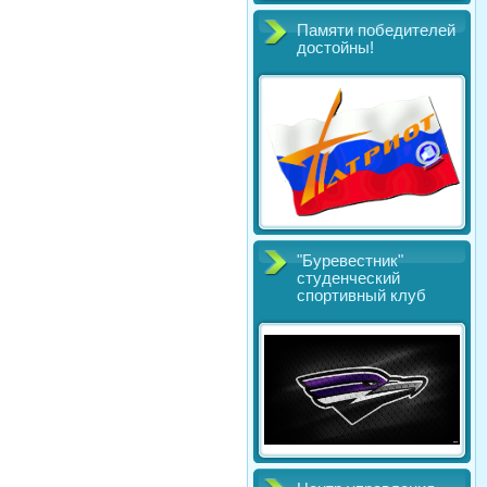
Памяти победителей
достойны!
"Буревестник"
студенческий
спортивный клуб