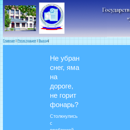
Главная
|
Регистрация
|
Выход
|
Не убран
снег, яма
на
дороге,
не горит
фонарь?
Столкнулись
с