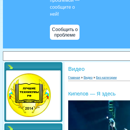
проблемой —
сообщите о
ней!
Сообщить о
проблеме
Видео
Главная
»
Видео
»
Без категории
Кипелов — Я здесь