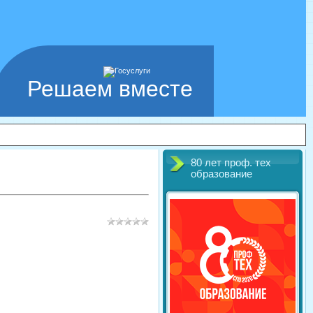
Решаем вместе
80 лет проф. тех
образование