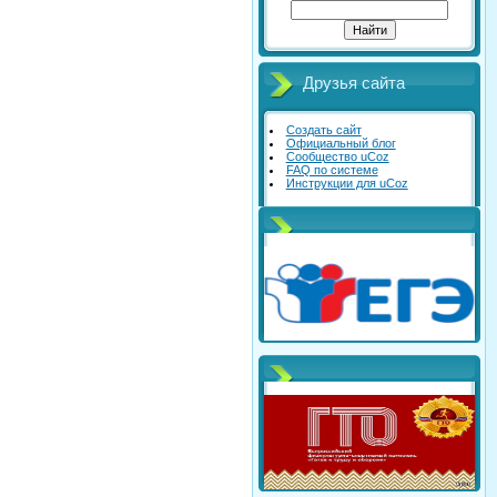
Друзья сайта
Создать сайт
Официальный блог
Сообщество uCoz
FAQ по системе
Инструкции для uCoz