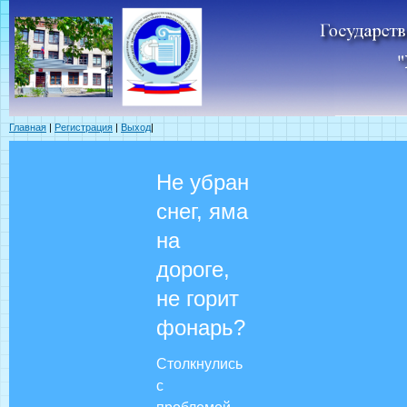
Главная
|
Регистрация
|
Выход
|
Не убран
снег, яма
на
дороге,
не горит
фонарь?
Столкнулись
с