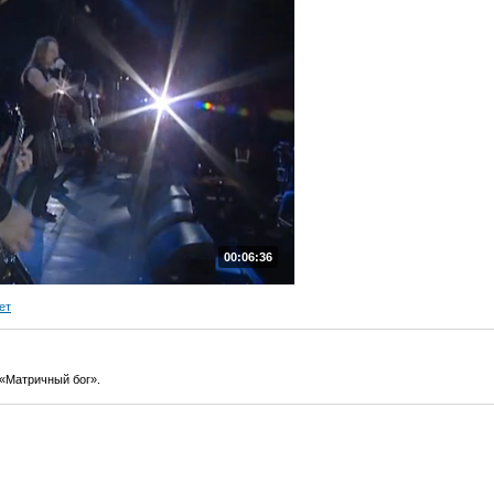
00:06:36
ет
 «Матричный бог».