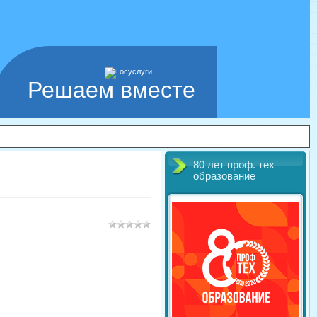
Решаем вместе
80 лет проф. тех
образование