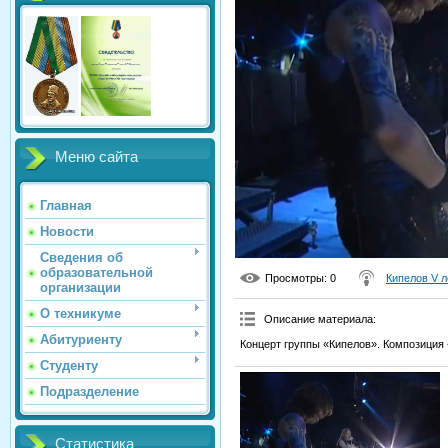
Меню сайта
Главная
Новости
Сведения об
образовательной
Просмотры
: 0
Кипелов V л
организации
О техникуме
Описание материала
:
Абитуриенту
Концерт группы «Кипелов». Композиция
Студенту
Подразделение
Статистика