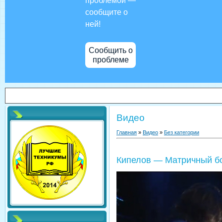
проблемой —
сообщите о
ней!
Сообщить о
проблеме
Видео
Главная
»
Видео
»
Без категории
Кипелов — Матричный б