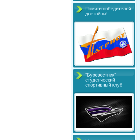
Памяти победителей
достойны!
"Буревестник"
студенческий
спортивный клуб