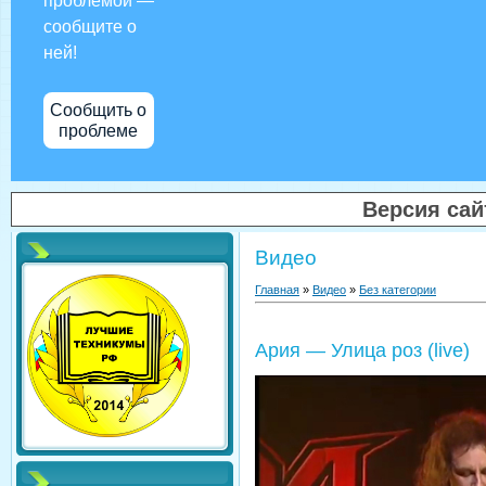
проблемой —
сообщите о
ней!
Сообщить о
проблеме
Версия са
Видео
Главная
»
Видео
»
Без категории
Ария — Улица роз (live)