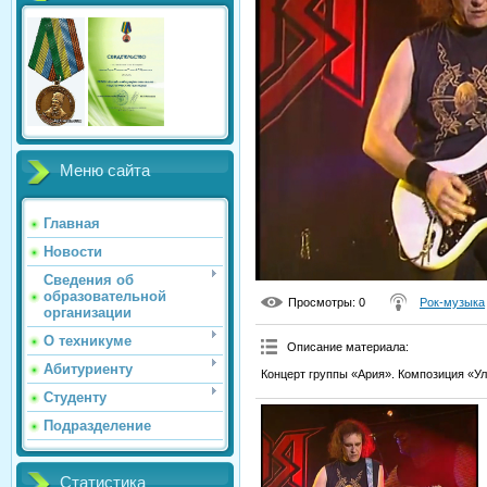
Меню сайта
Главная
Новости
Сведения об
образовательной
Просмотры
: 0
Рок-музыка
организации
О техникуме
Описание материала
:
Абитуриенту
Концерт группы «Ария». Композиция «Ул
Студенту
Подразделение
Статистика