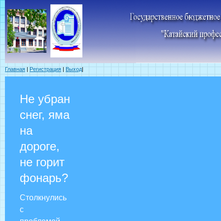
Главная
|
Регистрация
|
Выход
|
Не убран
снег, яма
на
дороге,
не горит
фонарь?
Столкнулись
с