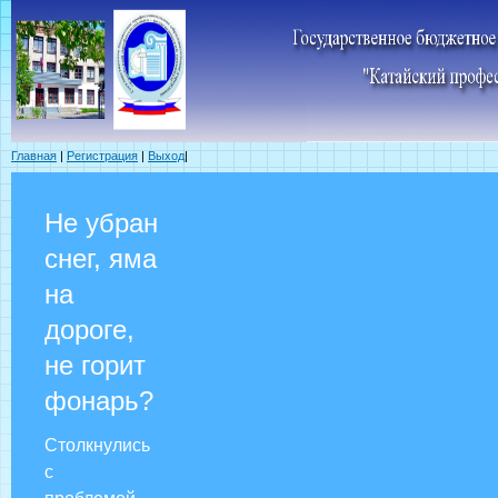
Главная
|
Регистрация
|
Выход
|
Не убран
снег, яма
на
дороге,
не горит
фонарь?
Столкнулись
с