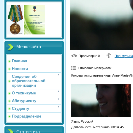
Меню сайта
Просмотры
: 0
Поп-музыка
Главная
Описание материала
:
Новости
Концерт исполнительницы Anne Marie Alme
Сведения об
образовательной
организации
О техникуме
Абитуриенту
Студенту
Подразделение
Язык
: Русский
Длительность материала
: 00:04:45
Статистика