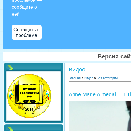
проблемой —
сообщите о
ней!
Сообщить о
проблеме
Версия са
Видео
Главная
»
Видео
»
Без категории
Anne Marie Almedal — I Th