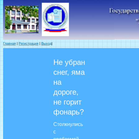
Главная
|
Регистрация
|
Выход
|
Не убран
снег, яма
на
дороге,
не горит
фонарь?
Столкнулись
с