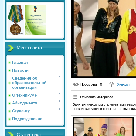
Меню сайта
Главная
Новости
Сведения об
образовательной
Просмотры
: 0
Хип-хоп
организации
О техникуме
Описание материала
:
Абитуриенту
Занятия хип-хопом с элементами верхне
нескольких уроков повышается вынослив
Студенту
Подразделение
Статистика