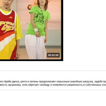
00:52:00
го брейк-данса, регги и латины предполагают серьезную аэробную нагрузку, задейст
ость организма, тело обретает свободу и появляется уверенность в собственных сп