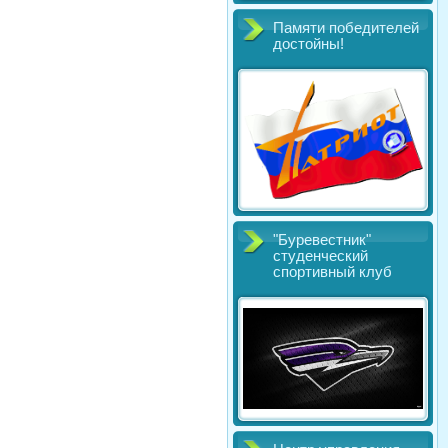
Памяти победителей
достойны!
"Буревестник"
студенческий
спортивный клуб