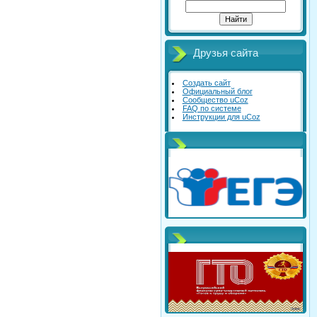
Друзья сайта
Создать сайт
Официальный блог
Сообщество uCoz
FAQ по системе
Инструкции для uCoz