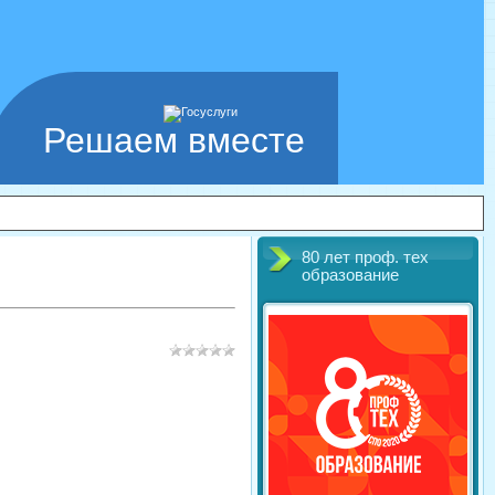
Решаем вместе
80 лет проф. тех
образование