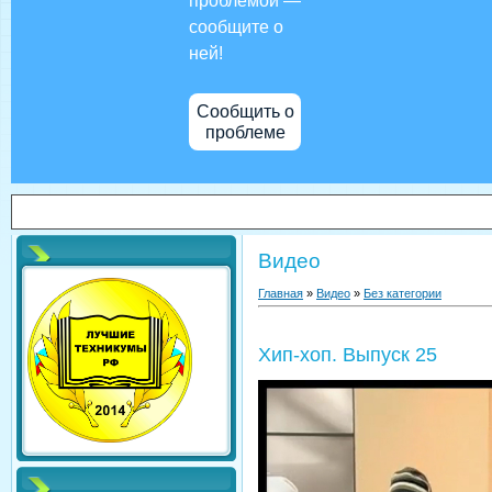
проблемой —
сообщите о
ней!
Сообщить о
проблеме
Видео
Главная
»
Видео
»
Без категории
Хип-хоп. Выпуск 25