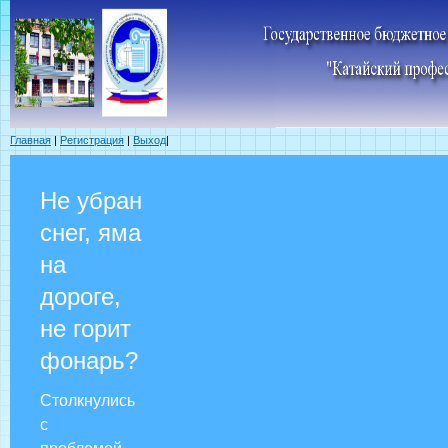
Главная
|
Регистрация
|
Выход
|
Не убран
снег, яма
на
дороге,
не горит
фонарь?
Столкнулись
с