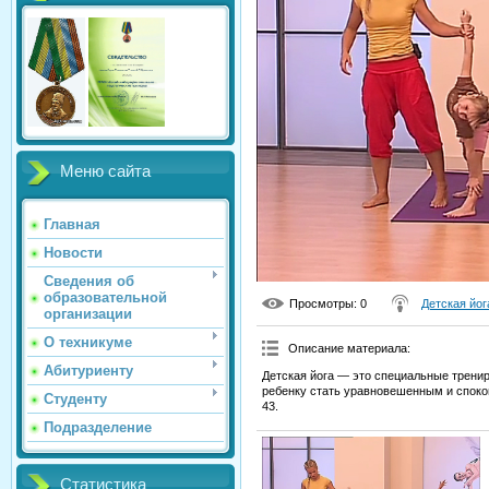
Меню сайта
Главная
Новости
Сведения об
образовательной
Просмотры
: 0
Детская йог
организации
О техникуме
Описание материала
:
Абитуриенту
Детская йога — это специальные трениро
ребенку стать уравновешенным и споко
Студенту
43.
Подразделение
Статистика