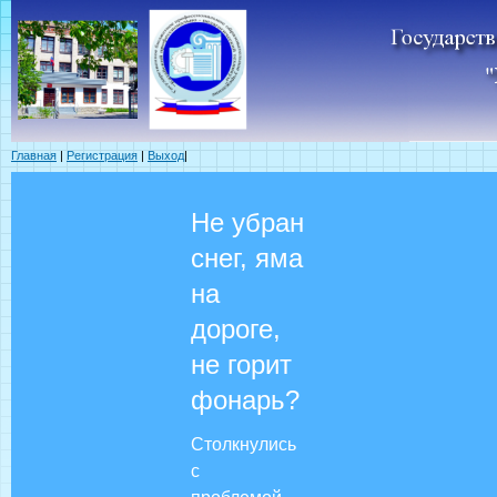
Главная
|
Регистрация
|
Выход
|
Не убран
снег, яма
на
дороге,
не горит
фонарь?
Столкнулись
с