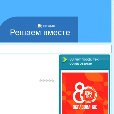
Решаем вместе
80 лет проф. тех
образование