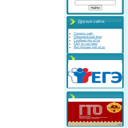
Друзья сайта
Создать сайт
Официальный блог
Сообщество uCoz
FAQ по системе
Инструкции для uCoz