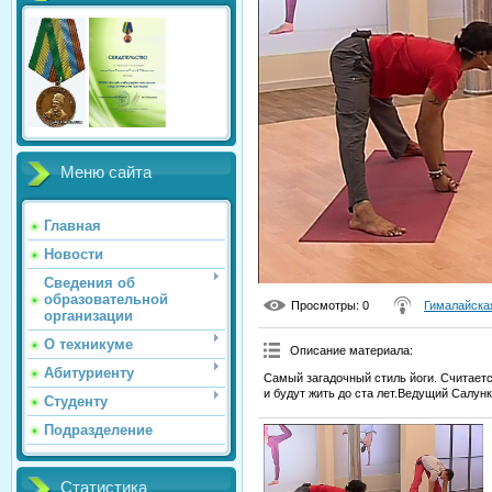
Меню сайта
Главная
Новости
Сведения об
образовательной
Просмотры
: 0
Гималайска
организации
О техникуме
Описание материала
:
Абитуриенту
Самый загадочный стиль йоги. Считается
и будут жить до ста лет.Ведущий Салун
Студенту
Подразделение
Статистика