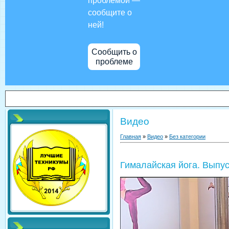
проблемой —
сообщите о
ней!
Сообщить о
проблеме
Видео
Главная
»
Видео
»
Без категории
Гималайская йога. Выпус