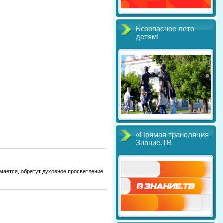
Безопасное лето
детям!
«Прямая трансляция
Знание.ТВ
имается, обретут духовное просветление