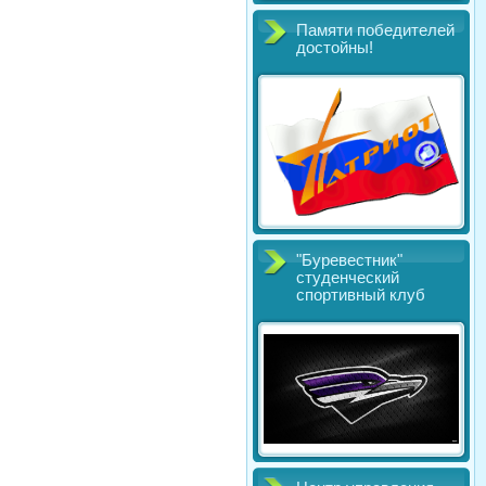
Памяти победителей
достойны!
"Буревестник"
студенческий
спортивный клуб