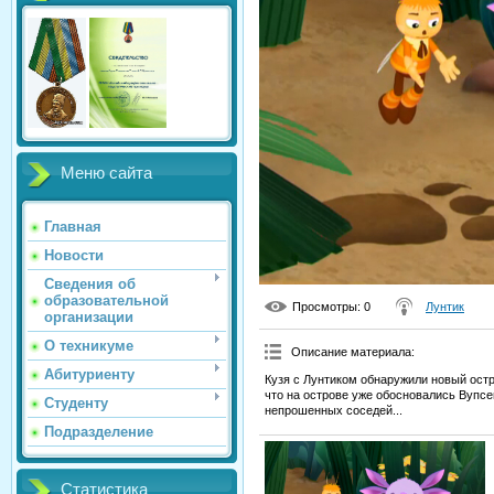
Меню сайта
Главная
Новости
Сведения об
образовательной
Просмотры
: 0
Лунтик
организации
О техникуме
Описание материала
:
Абитуриенту
Кузя с Лунтиком обнаружили новый остр
что на острове уже обосновались Вупсе
Студенту
непрошенных соседей...
Подразделение
Статистика