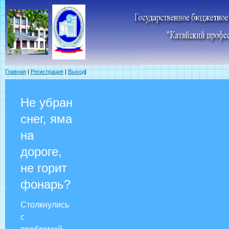
Главная
|
Регистрация
|
Выход
|
Не убран
снег, яма
на
дороге,
не горит
фонарь?
Столкнулись
с