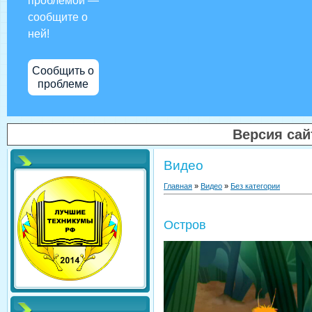
проблемой —
сообщите о
ней!
Сообщить о
проблеме
Версия са
Видео
Главная
»
Видео
»
Без категории
Остров