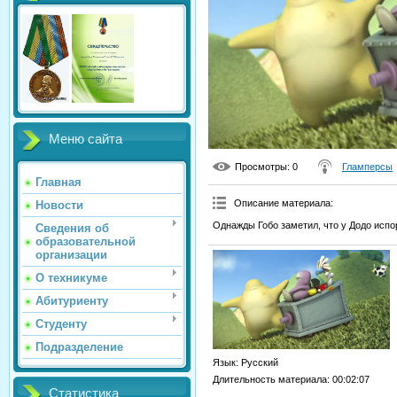
Меню сайта
Просмотры
: 0
Гламперсы
Главная
Описание материала
:
Новости
Однажды Гобо заметил, что у Додо испо
Сведения об
образовательной
организации
О техникуме
Абитуриенту
Студенту
Подразделение
Язык
: Русский
Длительность материала
: 00:02:07
Статистика