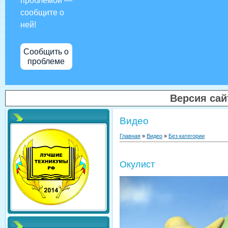
проблемой —
сообщите о
ней!
Сообщить о
проблеме
Версия са
Видео
Главная
»
Видео
»
Без категории
Окулист