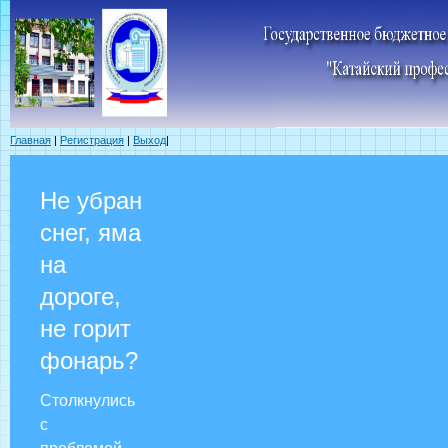
Главная
|
Регистрация
|
Выход
|
Не убран
снег, яма
на
дороге,
не горит
фонарь?
Столкнулись
с