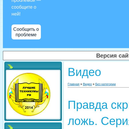
проблемой —
сообщите о
ней!
Сообщить о
проблеме
Версия са
Видео
Главная
»
Видео
»
Без категории
Правда ск
ложь. Сери