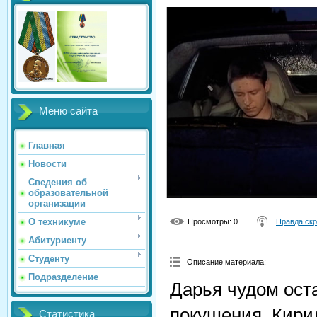
Меню сайта
Главная
Новости
Сведения об
образовательной
организации
О техникуме
Просмотры
: 0
Правда ск
Абитуриенту
Студенту
Описание материала
:
Подразделение
Дарья чудом ост
покушения. Кири
Статистика