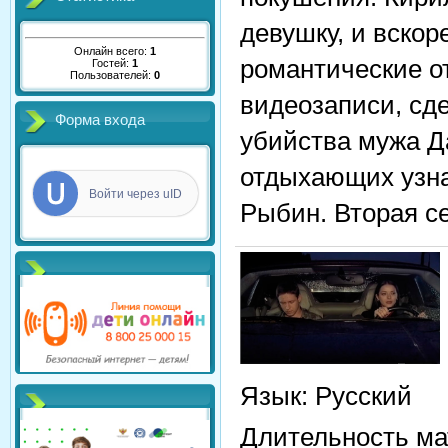
девушку, и вско
Онлайн всего:
1
романтические о
Гостей:
1
Пользователей:
0
видеозаписи, сд
Форма входа
убийства мужа Д
отдыхающих узна
Войти через uID
Рыбин. Вторая с
Язык
: Русский
Длительность ма