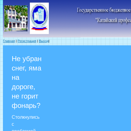
Главная
|
Регистрация
|
Выход
|
Не убран
снег, яма
на
дороге,
не горит
фонарь?
Столкнулись
с