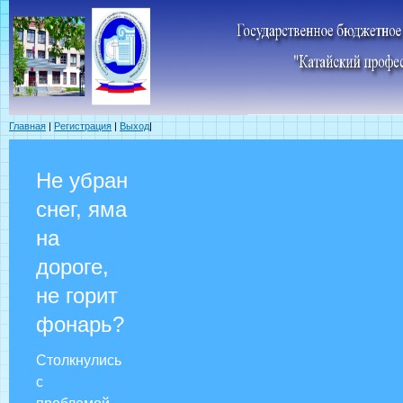
Главная
|
Регистрация
|
Выход
|
Не убран
снег, яма
на
дороге,
не горит
фонарь?
Столкнулись
с