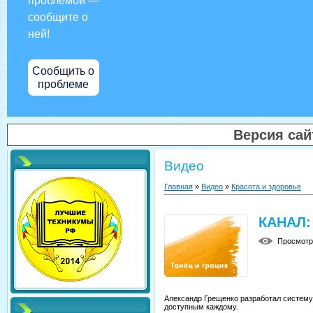
проблемой —
сообщите о
ней!
Сообщить о
проблеме
Версия са
Видео
Главная
»
Видео
»
Красота и здоровье
КАНАЛ:
Просмот
Александр Грещенко разработал систему
доступным каждому.