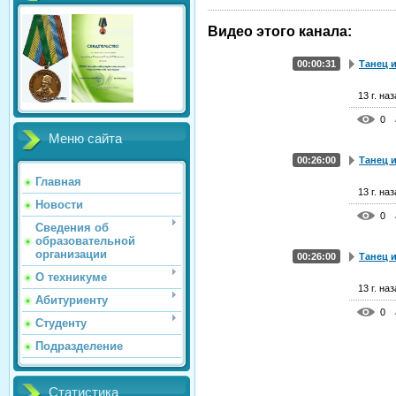
Видео этого канала
:
00:00:31
Танец и
13 г. на
0
Меню сайта
00:26:00
Танец и
Главная
13 г. на
Новости
0
Сведения об
образовательной
организации
00:26:00
Танец и
О техникуме
13 г. на
Абитуриенту
0
Студенту
Подразделение
Статистика