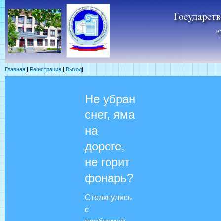
Главная
|
Регистрация
|
Выход
|
Не убран
снег, яма
на
дороге,
не горит
фонарь?
Столкнулись
с