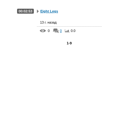
00:02:53
Eight Legs
13 г. назад
0
0
0.0
1-9