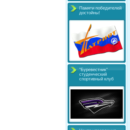
Памяти победителей
достойны!
"Буревестник"
студенческий
спортивный клуб