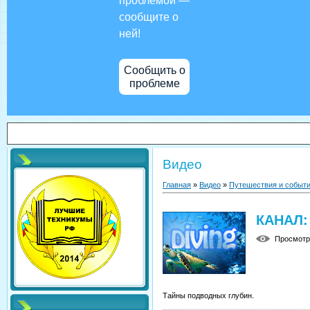
проблемой —
сообщите о
ней!
Сообщить о
проблеме
Видео
Главная
»
Видео
»
Путешествия и событ
КАНАЛ:
Просмот
Тайны подводных глубин.