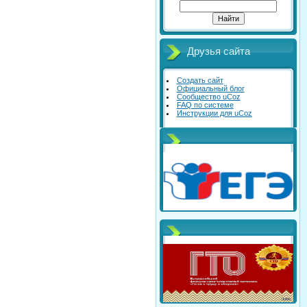
Друзья сайта
Создать сайт
Официальный блог
Сообщество uCoz
FAQ по системе
Инструкции для uCoz