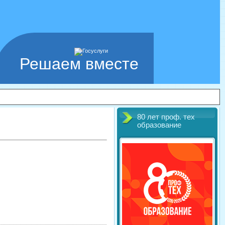
Решаем вместе
80 лет проф. тех
образование