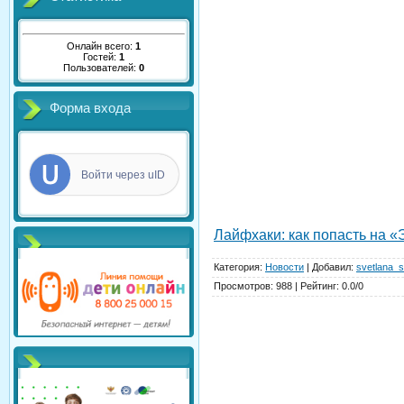
Онлайн всего:
1
Гостей:
1
Пользователей:
0
Форма входа
Войти через uID
Лайфхаки: как попасть на «
Категория
:
Новости
|
Добавил
:
svetlana_s
Просмотров
:
988
|
Рейтинг
:
0.0
/
0