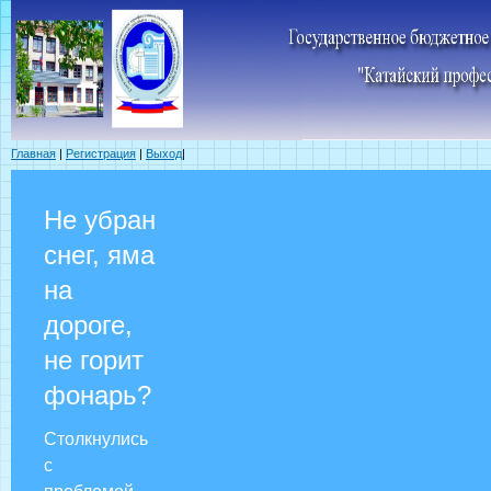
Главная
|
Регистрация
|
Выход
|
Не убран
снег, яма
на
дороге,
не горит
фонарь?
Столкнулись
с