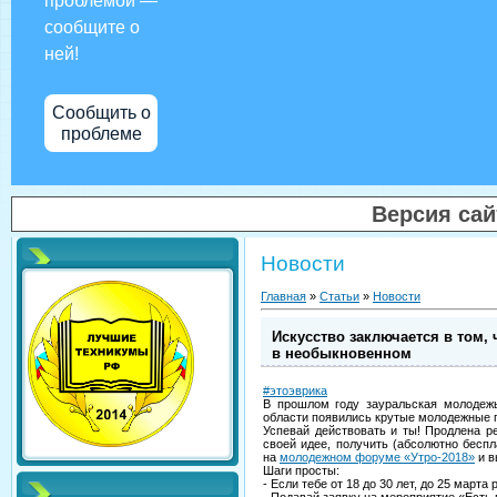
проблемой —
сообщите о
ней!
Сообщить о
проблеме
Версия са
Новости
Главная
»
Статьи
»
Новости
Искусство заключается в том
в необыкновенном
#этоэврика
В прошлом году зауральская молодеж
области появились крутые молодежные 
Успевай действовать и ты! Продлена р
своей идее, получить (абсолютно беспл
на
молодежном форуме «Утро-2018»
и в
Шаги просты:
- Если тебе от 18 до 30 лет, до 25 март