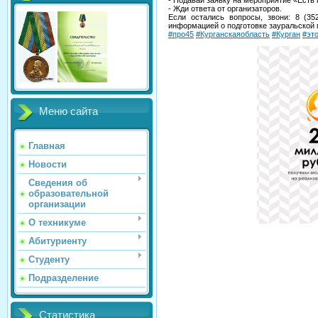
- Подавай заявку на мероприятие «Есть 
- Жди ответа от организаторов.
Если остались вопросы, звони: 8 (35
информацией о подготовке зауральской 
#про45
#Курганскаяобласть
#Курган
#эт
Меню сайта
Главная
Новости
Сведения об
образовательной
организации
О техникуме
Абитуриенту
Студенту
Подразделение
Статистика