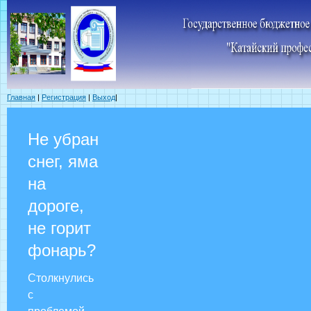
Главная
|
Регистрация
|
Выход
|
Не убран
снег, яма
на
дороге,
не горит
фонарь?
Столкнулись
с