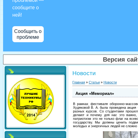
проблемой —
сообщите о
ней!
Сообщить о
проблеме
Версия са
Новости
Главная
»
Статьи
»
Новости
Акция «Мемориал»
В рамках фестиваля оборонно-массов
Худяковой В. А. была проведена акция
разных курсов. Со студентами прошел
делают и почему для нас это важно,
патриотизм это не только флаг на всево
государству. Мы должны ценить подв
молодых и энергичных людей не сложно в