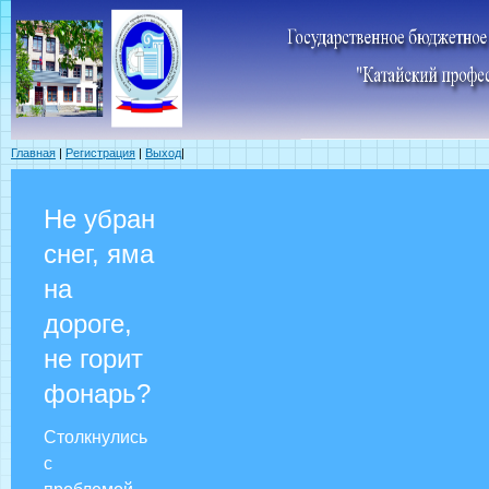
Главная
|
Регистрация
|
Выход
|
Не убран
снег, яма
на
дороге,
не горит
фонарь?
Столкнулись
с