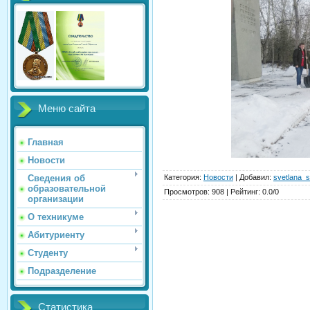
Меню сайта
Главная
Новости
Категория
:
Новости
|
Добавил
:
svetlana_s
Сведения об
образовательной
Просмотров
:
908
|
Рейтинг
:
0.0
/
0
организации
О техникуме
Абитуриенту
Студенту
Подразделение
Статистика