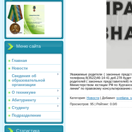
Меню сайта
Главная
Новости
Уважаемые родители ( законные предст
Сведения об
телефона 8(3522)46-14-41 доб.278 будет
образовательной
родителей ( законных представителей) по 
организации
Министерством юстиции РФ по Курганско
линии" по правовому консультированию
О техникуме
Категория
:
Новости
|
Добавил
:
svetlana_s
Абитуриенту
Просмотров
:
95
|
Рейтинг
:
0.0
/
0
Студенту
Подразделение
Статистика