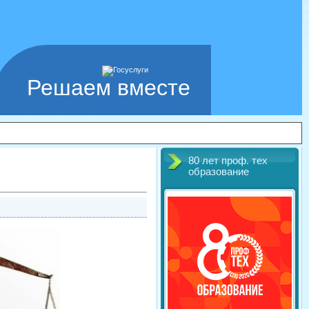
Решаем вместе
80 лет проф. тех
образование