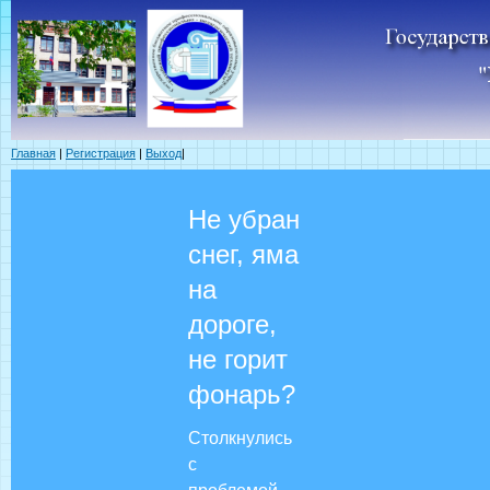
Главная
|
Регистрация
|
Выход
|
Не убран
снег, яма
на
дороге,
не горит
фонарь?
Столкнулись
с