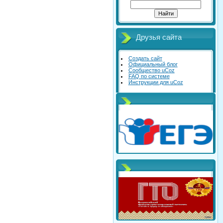
Друзья сайта
Создать сайт
Официальный блог
Сообщество uCoz
FAQ по системе
Инструкции для uCoz