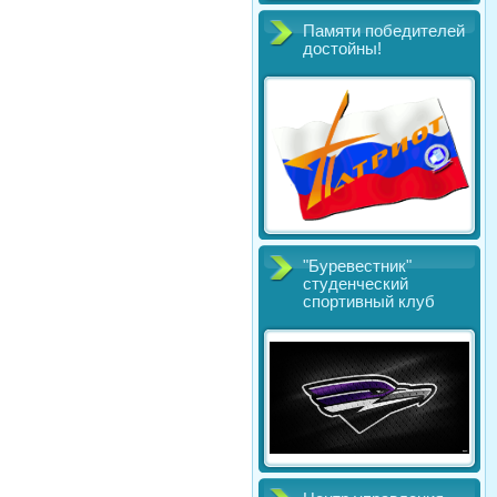
Памяти победителей
достойны!
"Буревестник"
студенческий
спортивный клуб