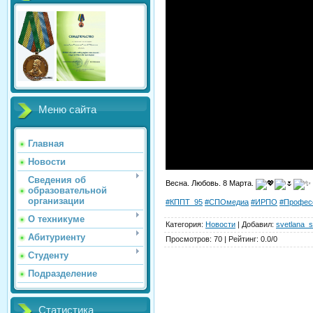
Меню сайта
Главная
Новости
Сведения об
Весна. Любовь. 8 Марта.
образовательной
организации
#КППТ_95
#СПОмедиа
#ИРПО
#Профес
О техникуме
Категория
:
Новости
|
Добавил
:
svetlana_s
Абитуриенту
Просмотров
:
70
|
Рейтинг
:
0.0
/
0
Студенту
Подразделение
Статистика