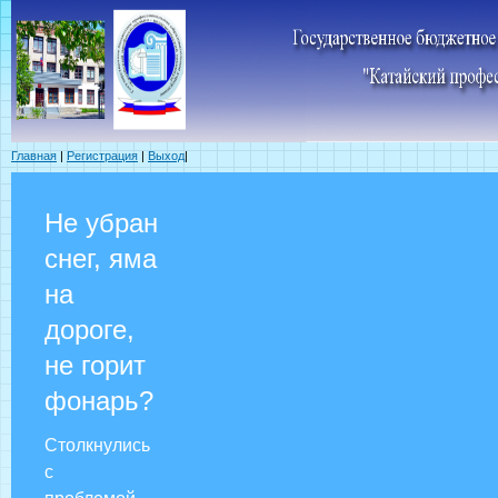
Главная
|
Регистрация
|
Выход
|
Не убран
снег, яма
на
дороге,
не горит
фонарь?
Столкнулись
с