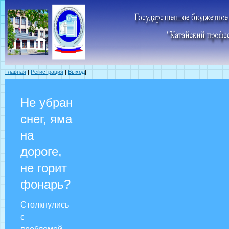
Главная
|
Регистрация
|
Выход
|
Не убран
снег, яма
на
дороге,
не горит
фонарь?
Столкнулись
с