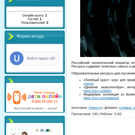
Онлайн всего:
1
Гостей:
1
Пользователей:
0
Форма входа
Войти через uID
Российский экологический оператор о
Ресурсы содержат полезные советы и ре
Образовательные ресурсы для изучения
«Зелёный курс»: курс для проф
course
«Дневник эковолонтёра»: инт
https://reo.ru/dobro
Медиабанк: коллекция из боле
https://reo.ru/mediabank
Категория
:
Новости
|
Добавил
:
svetlana_s
Просмотров
:
140
|
Рейтинг
:
0.0
/
0