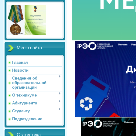
Меню сайта
Главная
Новости
Сведения об
образовательной
организации
О техникуме
Абитуриенту
Студенту
Подразделение
Статистика