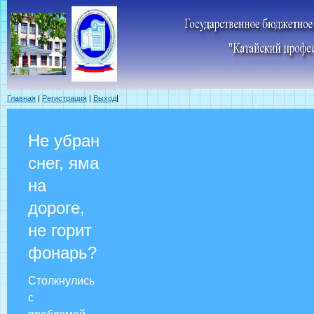
Главная
|
Регистрация
|
Выход
|
Не убран
снег, яма
на
дороге,
не горит
фонарь?
Столкнулись
с