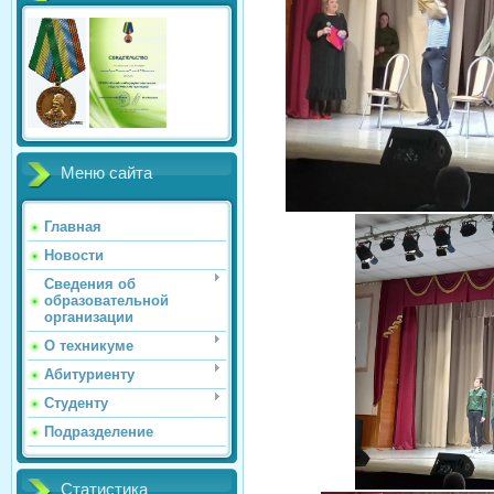
Меню сайта
Главная
Новости
Сведения об
образовательной
организации
О техникуме
Абитуриенту
Студенту
Подразделение
Статистика