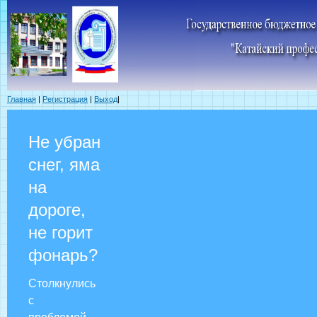
Главная
|
Регистрация
|
Выход
|
Не убран
снег, яма
на
дороге,
не горит
фонарь?
Столкнулись
с