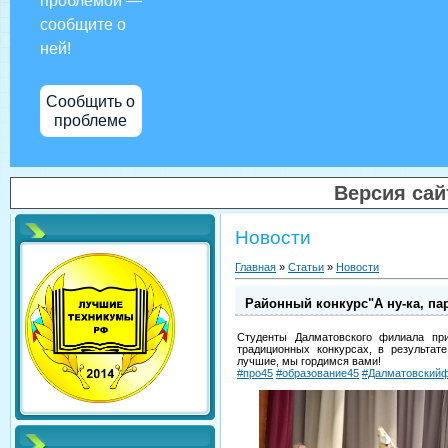
проблемой —
сообщите о
ней!
Сообщить о
проблеме
Версия са
Новости
Главная
»
Статьи
»
Новости
Районный конкурс"А ну-ка, па
Студенты Далматовского филиала при
традиционных конкурсах, в результат
лучшие, мы гордимся вами!
#про45
#образование45
#Далматовский