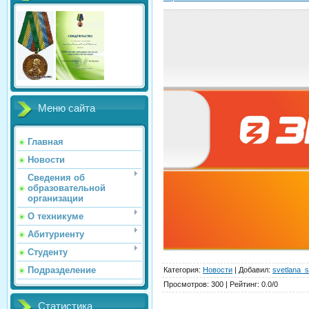
Меню сайта
Главная
Новости
Сведения об
образовательной
организации
О техникуме
Абитуриенту
Студенту
Подразделение
Категория
:
Новости
|
Добавил
:
svetlana_s
Просмотров
:
300
|
Рейтинг
:
0.0
/
0
Статистика