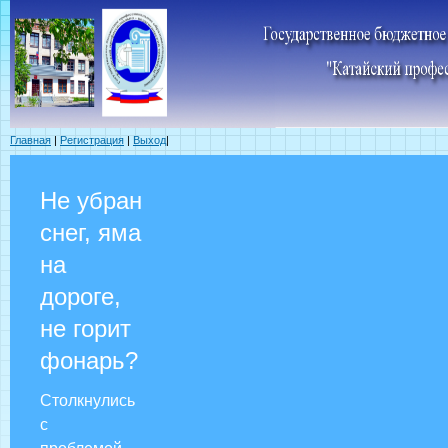
Главная
|
Регистрация
|
Выход
|
Не убран
снег, яма
на
дороге,
не горит
фонарь?
Столкнулись
с