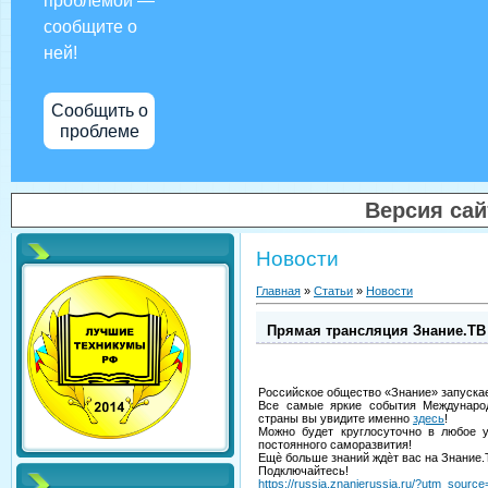
проблемой —
сообщите о
ней!
Сообщить о
проблеме
Версия са
Новости
Главная
»
Статьи
»
Новости
Прямая трансляция Знание.ТВ
Российское общество «Знание» запуска
Все самые яркие события Междунаро
страны вы увидите именно
здесь
!
Можно будет круглосуточно в любое 
постоянного саморазвития!
Ещѐ больше знаний ждѐт вас на Знание.
Подключайтесь!
https://russia.znanierussia.ru/?utm_so