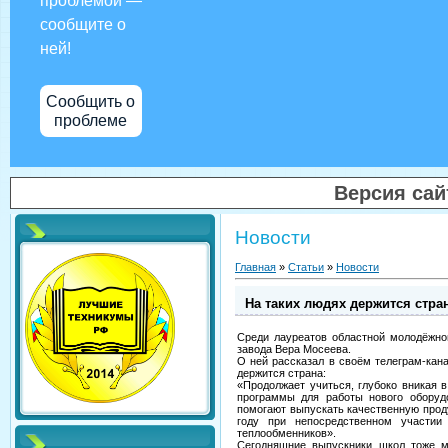
проблемой —
сообщите о
ней!
Сообщить о
проблеме
Версия са
Новости
Главная
»
Статьи
»
Новости
На таких людях держится стра
Среди лауреатов областной молодёжной
завода Вера Мосеева.
О ней рассказал в своём телеграм-кан
держится страна:
«Продолжает учиться, глубоко вникая 
программы для работы нового оборудо
помогают выпускать качественную прод
году при непосредственном участи
теплообменников».
Сегодняшние выпускники школ тоже м