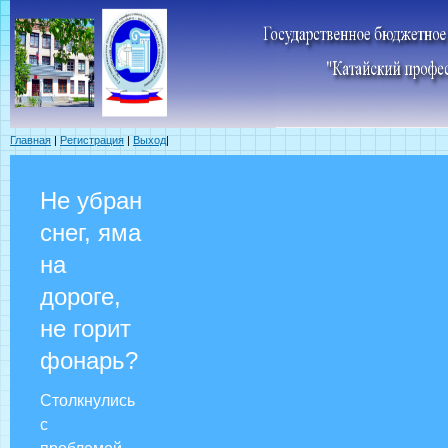
Главная
|
Регистрация
|
Выход
|
Не убран
снег, яма
на
дороге,
не горит
фонарь?
Столкнулись
с