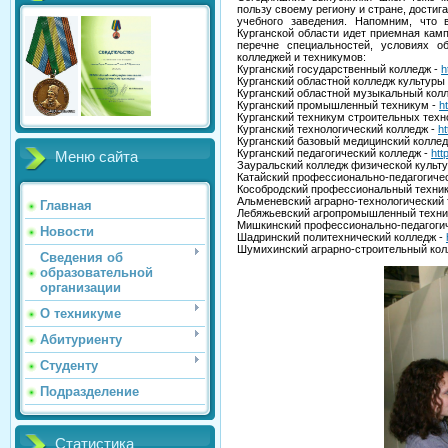
пользу своему региону и стране, достиг
учебного заведения. Напомним, что 
Курганской области идет приемная камп
перечне специальностей, условиях о
колледжей и техникумов:
Курганский государственный колледж -
h
Курганский областной колледж культуры
Курганский областной музыкальный колл
Курганский промышленный техникум -
h
Курганский техникум строительных техно
Курганский технологический колледж -
h
Курганский базовый медицинский коллед
Курганский педагогический колледж -
htt
Меню сайта
Зауральский колледж физической культ
Катайский профессионально-педагогиче
Кособродский профессиональный техни
Альменевский аграрно-технологический 
Главная
Лебяжьевский агропромышленный техни
Мишкинский профессионально-педагогич
Новости
Шадринский политехнический колледж -
Шумихинский аграрно-строительный кол
Сведения об
образовательной
организации
О техникуме
Абитуриенту
Студенту
Подразделение
Статистика