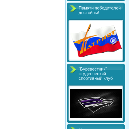
Памяти победителей
достойны!
"Буревестник"
студенческий
спортивный клуб