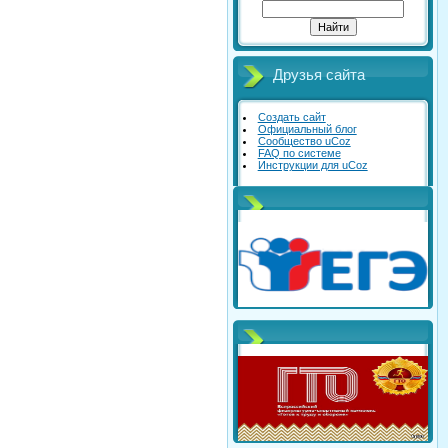
Друзья сайта
Создать сайт
Официальный блог
Сообщество uCoz
FAQ по системе
Инструкции для uCoz