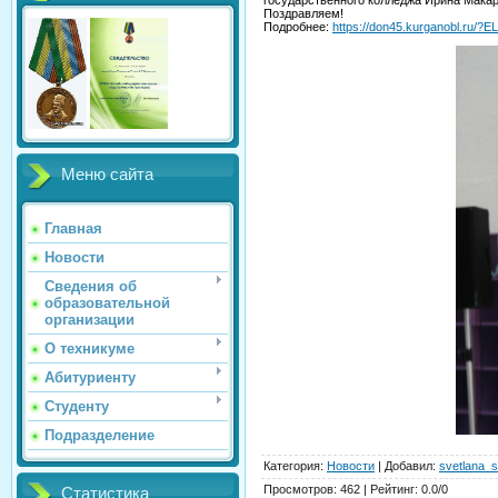
Поздравляем!
Подробнее:
https://don45.kurganobl.ru/
Меню сайта
Главная
Новости
Сведения об
образовательной
организации
О техникуме
Абитуриенту
Студенту
Подразделение
Категория
:
Новости
|
Добавил
:
svetlana_s
Просмотров
:
462
|
Рейтинг
:
0.0
/
0
Статистика