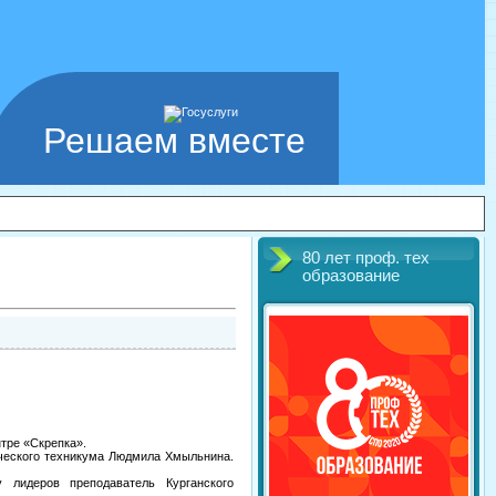
Решаем вместе
80 лет проф. тех
образование
нтре «Скрепка».
ического техникума Людмила Хмыльнина.
 лидеров преподаватель Курганского