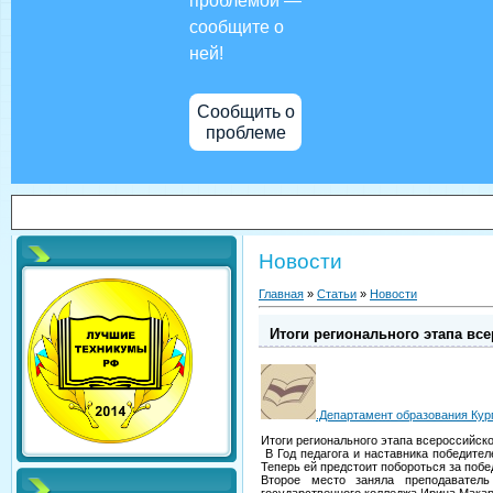
проблемой —
сообщите о
ней!
Сообщить о
проблеме
Новости
Главная
»
Статьи
»
Новости
Итоги регионального этапа все
.Департамент образования Кур
Итоги регионального этапа всероссийско
В Год педагога и наставника победите
Теперь ей предстоит побороться за побе
Второе место заняла преподаватель
государственного колледжа Ирина Макар