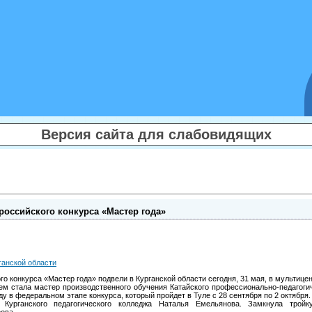
Версия сайта для слабовидящих
российского конкурса «Мастер года»
ганской области
го конкурса «Мастер года» подвели в Курганской области сегодня, 31 мая, в мультице
лем стала мастер производственного обучения Катайского профессионально-педагог
ду в федеральном этапе конкурса, который пройдет в Туле с 28 сентября по 2 октября.
 Курганского педагогического колледжа Наталья Емельянова. Замкнула тройку
ова.