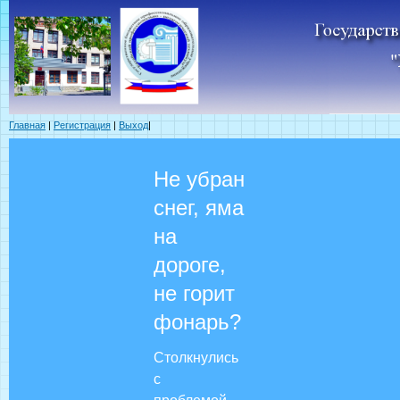
Главная
|
Регистрация
|
Выход
|
Не убран
снег, яма
на
дороге,
не горит
фонарь?
Столкнулись
с