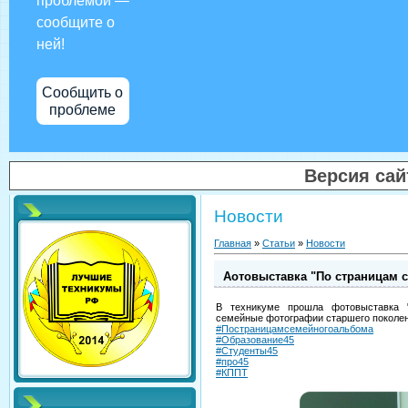
проблемой —
сообщите о
ней!
Сообщить о
проблеме
Версия са
Новости
Главная
»
Статьи
»
Новости
Aотовыставка "По страницам 
В техникуме прошла фотовыставка 
семейные фотографии старшего поколени
#Постраницамсемейногоальбома
#Образование45
#Студенты45
#про45
#КППТ