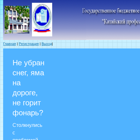
Главная
|
Регистрация
|
Выход
|
Не убран
снег, яма
на
дороге,
не горит
фонарь?
Столкнулись
с