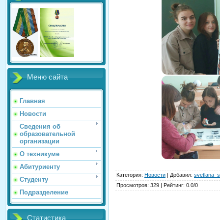
Меню сайта
Главная
Новости
Сведения об
образовательной
организации
О техникуме
Абитуриенту
Категория
:
Новости
|
Добавил
:
svetlana_s
Студенту
Просмотров
:
329
|
Рейтинг
:
0.0
/
0
Подразделение
Статистика